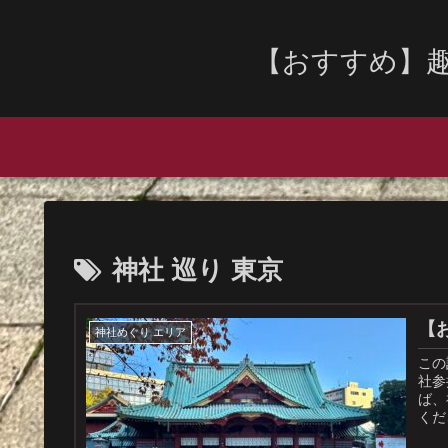
【おすすめ】
神社 巡り 東京
【
神社めぐり エリア
この
社参
ば、
くだ